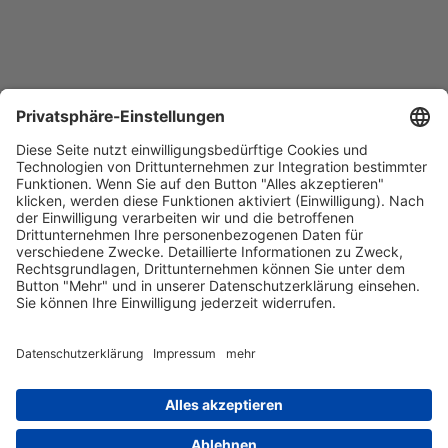
Home
Kontakt
Datenschutzerklärung
Über uns
Anfahrt
Impressum
67731 Otterbach, Lauterstr. 7 (im alten Bahnhof)
+49 6301 615 904
info@trendhaus-kl.de
Copyright © 2026 Trendhaus Immobilien GmbH Co. KG