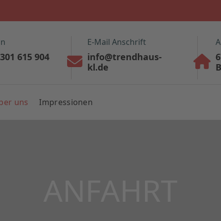
on
E-Mail Anschrift
A
6301 615 904
info@trendhaus-
6
kl.de
B
ber uns
Impressionen
ANFAHRT