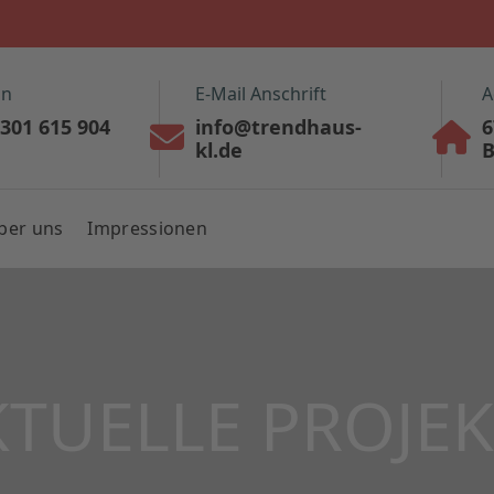
on
E-Mail Anschrift
A
6301 615 904
info@trendhaus-
6
kl.de
B
ber uns
Impressionen
KTUELLE PROJEK