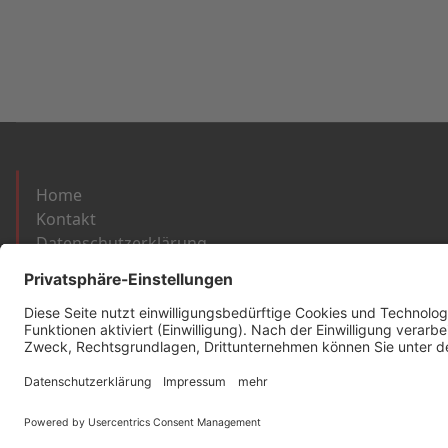
Home
Kontakt
Datenschutzerklärung
Über uns
Anfahrt
Impressum
67731 Otterbach, Lauterstr. 7 (im alten Bah