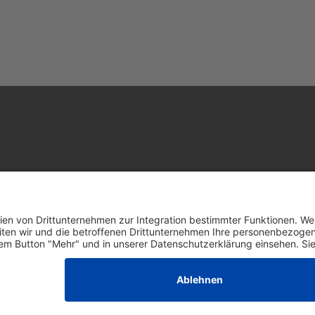
nhof)
+49 6301 615 904
info@trendhaus-kl.de Copyr
design by
bodo schmitt