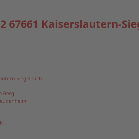
2 67661 Kaiserslautern-Si
autern-Siegelbach
m Berg
Feudenheim
th