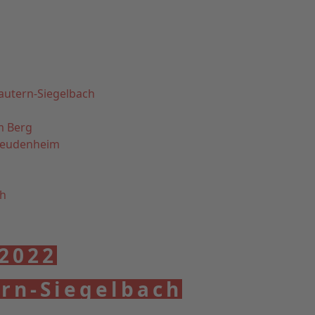
autern-Siegelbach
m Berg
Feudenheim
th
 2022
ern-Siegelbach