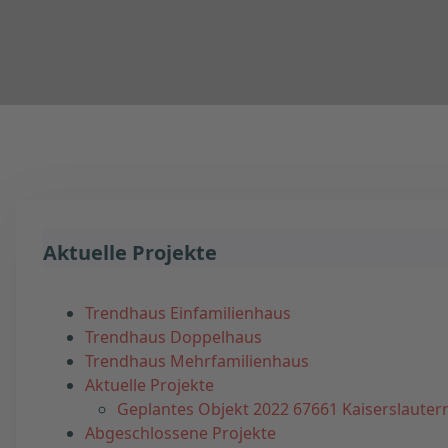
Aktuelle Projekte
Trendhaus Einfamilienhaus
Trendhaus Doppelhaus
Trendhaus Mehrfamilienhaus
Aktuelle Projekte
Geplantes Objekt 2022 67661 Kaiserslauter
Abgeschlossene Projekte