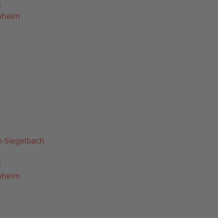
g
nheim
n-Siegelbach
g
nheim