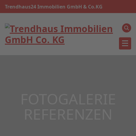
Skip
Trendhaus24 Immobilien GmbH & Co.KG
to
content
FOTOGALERIE
REFERENZEN